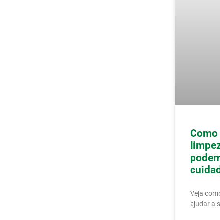
Como 
limpez
podem
cuidad
Veja como
ajudar a 