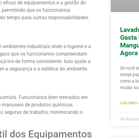
o eficaz de equipamentos e a gestão do
, permitindo que os funcionários
ndo tempo para outras responsabilidades.
Lavado
Gasta
Mangu
ambientes industriais onde a higiene e a
Agora
egura que os funcionários compreendam
á-los de forma consistente. Isso ajuda a
Se você a
r a segurança e a estética do ambiente.
esteja pa
como a la
mudar sua
striais. Funcionários bem treinados em
LEIA MAIS 
o manuseio de produtos químicos,
s seguras de trabalho, minimizando o
30 de junh
til dos Equipamentos