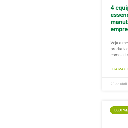
4 equ
essenc
manut
empre
Veja a me
produtivi
como a La
LEIA MAIS 
20 de abril
EQUIPAM