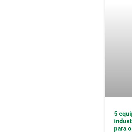
5 equ
indust
para 