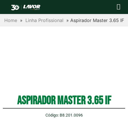
Para sua casa
Para sua empres
Postos autor
Central de Ajuda
Trabalhe conosco
Home
»
Linha Profissional
»
Aspirador Master 3.65 IF
Aspirador Master 3.65 IF
Código: B8.201.0096