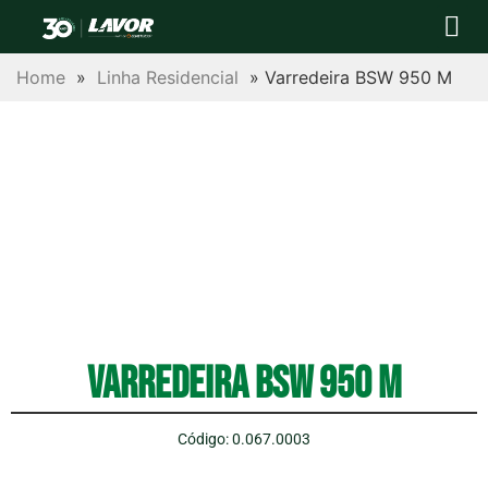
Para sua casa
Para sua empres
Postos autor
Central de Ajuda
Trabalhe conosco
Home
»
Linha Residencial
»
Varredeira BSW 950 M
Varredeira BSW 950 M
Código: 0.067.0003