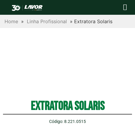
Para sua casa
Para sua empres
Postos autor
Central de Ajuda
Trabalhe conosco
Home
»
Linha Profissional
»
Extratora Solaris
Extratora Solaris
Código: 8.221.0515