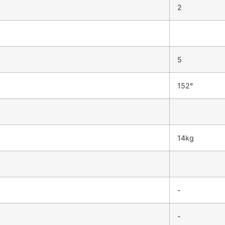
2
5
152°
14kg
-
-