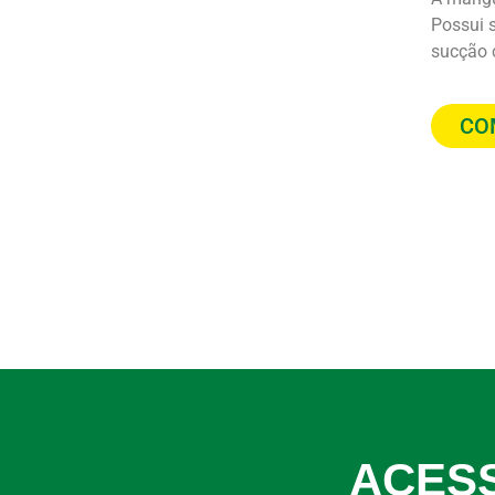
Possui s
sucção 
CO
ACES