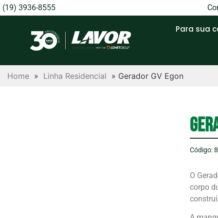
(19) 3936-8555
Con
Para sua 
Home
»
Linha Residencial
»
Gerador GV Egon
Ger
Código: 
O Gerad
corpo du
construí
A mangue