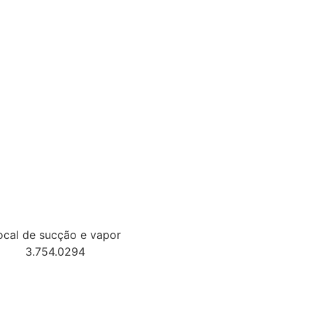
ocal de sucção e vapor
3.754.0294