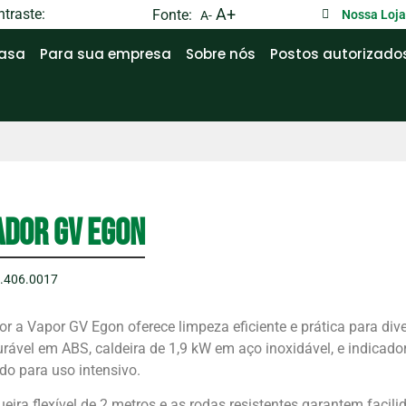
traste:
A+
Fonte:
Nossa Loj
A-
casa
Para sua empresa
Sobre nós
Postos autorizado
ador GV Egon
8.406.0017
or a Vapor GV Egon oferece limpeza eficiente e prática para di
rável em ABS, caldeira de 1,9 kW em aço inoxidável, e indicador
do para uso intensivo.
ira flexível de 2 metros e as rodas resistentes garantem facil