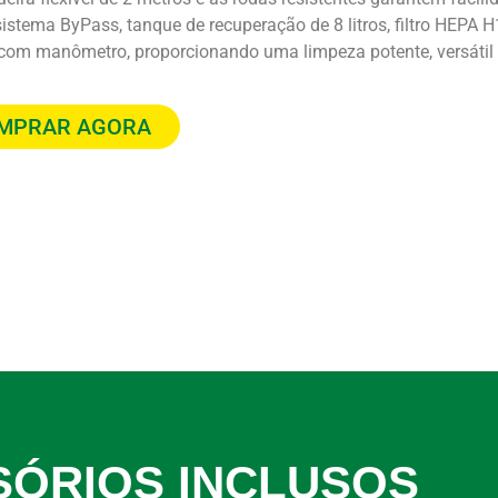
istema ByPass, tanque de recuperação de 8 litros, filtro HEPA H
com manômetro, proporcionando uma limpeza potente, versátil e
MPRAR AGORA
SÓRIOS INCLUSOS