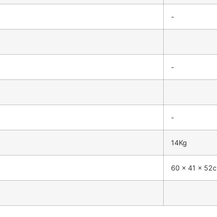
-
-
-
14Kg
60 x 41 x 52