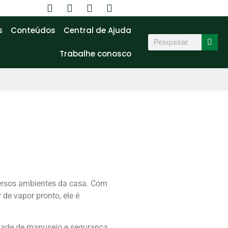
a
s
Conteúdos
Central de Ajuda
Trabalhe conosco
versos ambientes da casa. Com
 de vapor pronto, ele é
idade de manuseio e segurança.