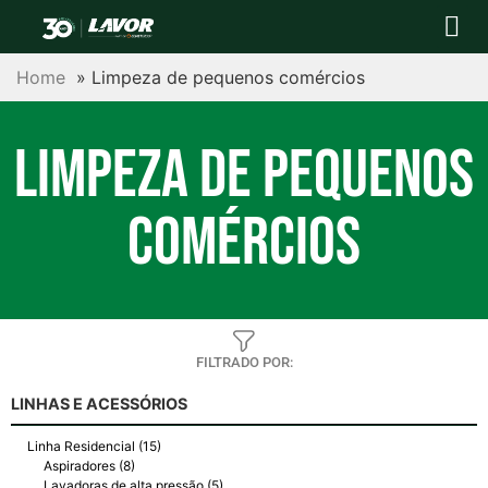
Para sua casa
Para sua empres
Postos autor
Central de Ajuda
Trabalhe conosco
Home
»
Limpeza de pequenos comércios
LIMPEZA DE PEQUENOS
COMÉRCIOS
FILTRADO POR:
LINHAS E ACESSÓRIOS
Linha Residencial (15)
Aspiradores (8)
Lavadoras de alta pressão (5)